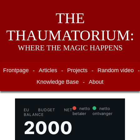
THE
THAUMATORIUM:
WHERE THE MAGIC HAPPENS
Frontpage
-
Articles
-
Projects
-
Random video
-
Knowledge Base
-
About
netto
netto
EU BUDGET NET
betaler
ontvanger
BALANCE
2000