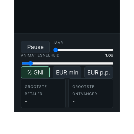
JAAR
Pause
ANIMATIESNELHEID
1.0x
% GNI
EUR mln
EUR p.p.
GROOTSTE
GROOTSTE
BETALER
ONTVANGER
-
-